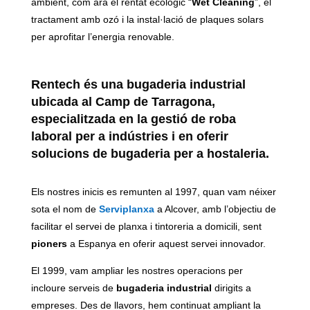
ambient, com ara el rentat ecològic “
Wet Cleaning
”, el
tractament amb ozó i la instal·lació de plaques solars
per aprofitar l’energia renovable.
Rentech
és una bugaderia industrial
ubicada al Camp de Tarragona,
especialitzada en la gestió de roba
laboral per a indústries i en oferir
solucions de bugaderia per a hostaleria.
Els nostres inicis es remunten al 1997, quan vam néixer
sota el nom de
Serviplanxa
a Alcover, amb l’objectiu de
facilitar el servei de planxa i tintoreria a domicili, sent
pioners
a Espanya en oferir aquest servei innovador.
El 1999, vam ampliar les nostres operacions per
incloure serveis de
bugaderia industrial
dirigits a
empreses. Des de llavors, hem continuat ampliant la