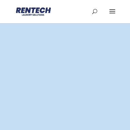
Lavandería
industrial
En Rentech nos dedicamos a ofrecer soluciones de
lavandería industrial de
alta calidad para hostelería y
restauración. Sabemos que la limpieza y
presentación impecable de la ropa de cama, toallas,
mantelería y uniformes
son esenciales para brindar una
experiencia excepcional a tus huéspedes y
comensales.