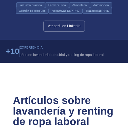
Industria química
Farmacéutica
Alimentaria
Automoción
Gestión de residuos
Normativas EN / PRL
Trazabilidad RFID
Ver perfil en LinkedIn
EXPERIENCIA
+10
años en lavandería industrial y renting de ropa laboral
Artículos sobre
lavandería y renting
de ropa laboral