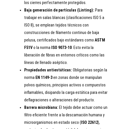
los cierres perfectamente protegidos.
Baja generación de partículas (Linting):
Para
trabajar en salas blancas (clasificaciones ISO 5 a
ISO 8), se emplean tejidos técnicos con
construcciones de filamento continuo de baja
pelusa, certificados bajo estándares como
ASTM
F51V
o la norma
ISO 9073-10
. Esto evita la
liberación de fibras en entornos críticos como las
líneas de llenado aséptico.
Propiedades antiestáticas:
Obligatorias según la
norma
EN 1149-3
en zonas donde se manipulan
polvos químicos, principios activos o compuestos
inflamables, disipando la carga estática para evitar
deflagraciones o alteraciones del producto.
Barrera microbiana:
El tejido debe actuar como un
filtro eficiente frente a la descamación humana y
microorganismos en estado seco (
ISO 22612
),